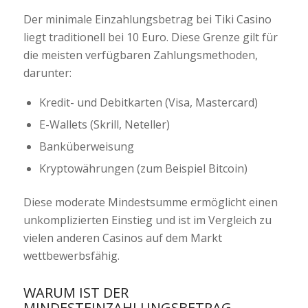
Der minimale Einzahlungsbetrag bei Tiki Casino
liegt traditionell bei 10 Euro. Diese Grenze gilt für
die meisten verfügbaren Zahlungsmethoden,
darunter:
Kredit- und Debitkarten (Visa, Mastercard)
E-Wallets (Skrill, Neteller)
Banküberweisung
Kryptowährungen (zum Beispiel Bitcoin)
Diese moderate Mindestsumme ermöglicht einen
unkomplizierten Einstieg und ist im Vergleich zu
vielen anderen Casinos auf dem Markt
wettbewerbsfähig.
WARUM IST DER
MINDESTEINZAHLUNGSBETRAG