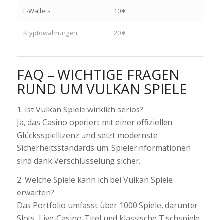
E-Wallets
10 €
24
Kryptowährungen
20 €
12-
FAQ – WICHTIGE FRAGEN
RUND UM VULKAN SPIELE
1. Ist Vulkan Spiele wirklich seriös?
Ja, das Casino operiert mit einer offiziellen
Glücksspiellizenz und setzt modernste
Sicherheitsstandards um. Spielerinformationen
sind dank Verschlüsselung sicher.
2. Welche Spiele kann ich bei Vulkan Spiele
erwarten?
Das Portfolio umfasst über 1000 Spiele, darunter
Slots, Live-Casino-Titel und klassische Tischspiele