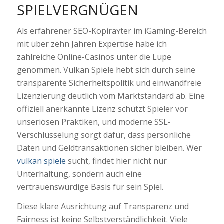
SPIELVERGNÜGEN
Als erfahrener SEO-Kopiraʏter im iGaming-Bereich
mit über zehn Jahren Expertise habe ich
zahlreiche Online-Casinos unter die Lupe
genommen. Vulkan Spiele hebt sich durch seine
transparente Sicherheitspolitik und einwandfreie
Lizenzierung deutlich vom Marktstandard ab. Eine
offiziell anerkannte Lizenz schützt Spieler vor
unseriösen Praktiken, und moderne SSL-
Verschlüsselung sorgt dafür, dass persönliche
Daten und Geldtransaktionen sicher bleiben. Wer
vulkan spiele
sucht, findet hier nicht nur
Unterhaltung, sondern auch eine
vertrauenswürdige Basis für sein Spiel.
Diese klare Ausrichtung auf Transparenz und
Fairness ist keine Selbstverständlichkeit. Viele