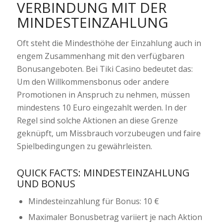
VERBINDUNG MIT DER
MINDESTEINZAHLUNG
Oft steht die Mindesthöhe der Einzahlung auch in
engem Zusammenhang mit den verfügbaren
Bonusangeboten. Bei Tiki Casino bedeutet das:
Um den Willkommensbonus oder andere
Promotionen in Anspruch zu nehmen, müssen
mindestens 10 Euro eingezahlt werden. In der
Regel sind solche Aktionen an diese Grenze
geknüpft, um Missbrauch vorzubeugen und faire
Spielbedingungen zu gewährleisten.
QUICK FACTS: MINDESTEINZAHLUNG
UND BONUS
Mindesteinzahlung für Bonus: 10 €
Maximaler Bonusbetrag variiert je nach Aktion