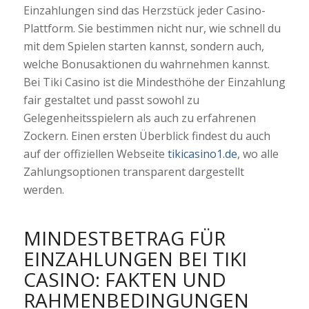
Einzahlungen sind das Herzstück jeder Casino-
Plattform. Sie bestimmen nicht nur, wie schnell du
mit dem Spielen starten kannst, sondern auch,
welche Bonusaktionen du wahrnehmen kannst.
Bei Tiki Casino ist die Mindesthöhe der Einzahlung
fair gestaltet und passt sowohl zu
Gelegenheitsspielern als auch zu erfahrenen
Zockern. Einen ersten Überblick findest du auch
auf der offiziellen Webseite
tikicasino1.de
, wo alle
Zahlungsoptionen transparent dargestellt
werden.
MINDESTBETRAG FÜR
EINZAHLUNGEN BEI TIKI
CASINO: FAKTEN UND
RAHMENBEDINGUNGEN