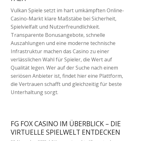
Vulkan Spiele setzt im hart umkämpften Online-
Casino-Markt klare Maßstäbe bei Sicherheit,
Spielvielfalt und Nutzerfreundlichkeit.
Transparente Bonusangebote, schnelle
Auszahlungen und eine moderne technische
Infrastruktur machen das Casino zu einer
verlässlichen Wahl für Spieler, die Wert auf
Qualität legen. Wer auf der Suche nach einem
seriösen Anbieter ist, findet hier eine Plattform,
die Vertrauen schafft und gleichzeitig für beste
Unterhaltung sorgt.
FG FOX CASINO IM ÜBERBLICK – DIE
VIRTUELLE SPIELWELT ENTDECKEN