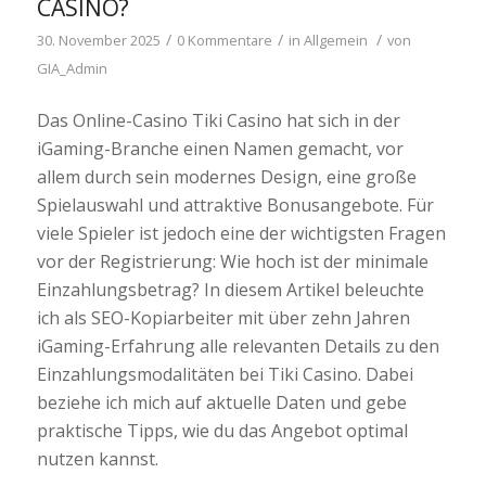
CASINO?
/
/
/
30. November 2025
0 Kommentare
in
Allgemein
von
GIA_Admin
Das Online-Casino Tiki Casino hat sich in der
iGaming-Branche einen Namen gemacht, vor
allem durch sein modernes Design, eine große
Spielauswahl und attraktive Bonusangebote. Für
viele Spieler ist jedoch eine der wichtigsten Fragen
vor der Registrierung: Wie hoch ist der minimale
Einzahlungsbetrag? In diesem Artikel beleuchte
ich als SEO-Kopiarbeiter mit über zehn Jahren
iGaming-Erfahrung alle relevanten Details zu den
Einzahlungsmodalitäten bei Tiki Casino. Dabei
beziehe ich mich auf aktuelle Daten und gebe
praktische Tipps, wie du das Angebot optimal
nutzen kannst.