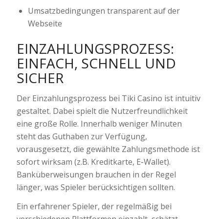
Umsatzbedingungen transparent auf der
Webseite
EINZAHLUNGSPROZESS:
EINFACH, SCHNELL UND
SICHER
Der Einzahlungsprozess bei Tiki Casino ist intuitiv
gestaltet. Dabei spielt die Nutzerfreundlichkeit
eine große Rolle. Innerhalb weniger Minuten
steht das Guthaben zur Verfügung,
vorausgesetzt, die gewählte Zahlungsmethode ist
sofort wirksam (z.B. Kreditkarte, E-Wallet).
Banküberweisungen brauchen in der Regel
länger, was Spieler berücksichtigen sollten.
Ein erfahrener Spieler, der regelmäßig bei