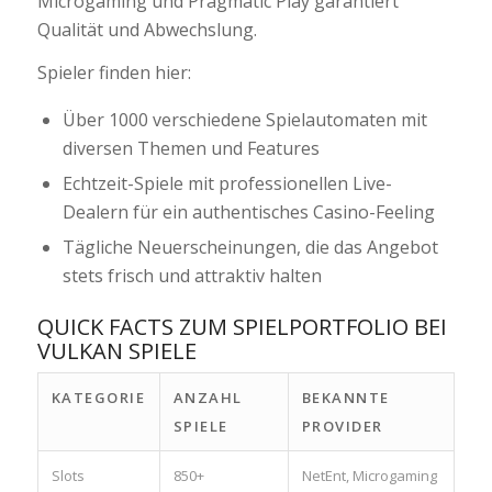
Microgaming und Pragmatic Play garantiert
Qualität und Abwechslung.
Spieler finden hier:
Über 1000 verschiedene Spielautomaten mit
diversen Themen und Features
Echtzeit-Spiele mit professionellen Live-
Dealern für ein authentisches Casino-Feeling
Tägliche Neuerscheinungen, die das Angebot
stets frisch und attraktiv halten
QUICK FACTS ZUM SPIELPORTFOLIO BEI
VULKAN SPIELE
KATEGORIE
ANZAHL
BEKANNTE
SPIELE
PROVIDER
Slots
850+
NetEnt, Microgaming