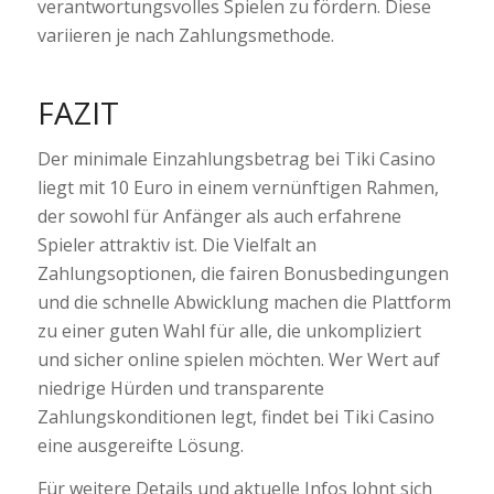
verantwortungsvolles Spielen zu fördern. Diese
variieren je nach Zahlungsmethode.
FAZIT
Der minimale Einzahlungsbetrag bei Tiki Casino
liegt mit 10 Euro in einem vernünftigen Rahmen,
der sowohl für Anfänger als auch erfahrene
Spieler attraktiv ist. Die Vielfalt an
Zahlungsoptionen, die fairen Bonusbedingungen
und die schnelle Abwicklung machen die Plattform
zu einer guten Wahl für alle, die unkompliziert
und sicher online spielen möchten. Wer Wert auf
niedrige Hürden und transparente
Zahlungskonditionen legt, findet bei Tiki Casino
eine ausgereifte Lösung.
Für weitere Details und aktuelle Infos lohnt sich