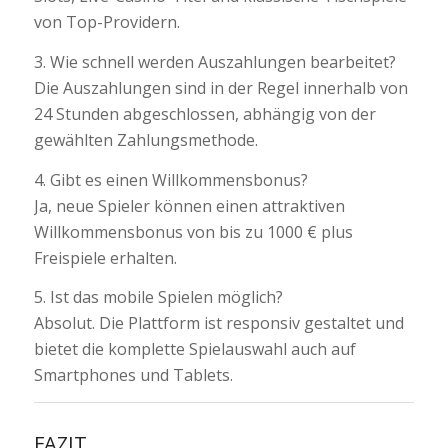
von Top-Providern.
3. Wie schnell werden Auszahlungen bearbeitet?
Die Auszahlungen sind in der Regel innerhalb von
24 Stunden abgeschlossen, abhängig von der
gewählten Zahlungsmethode.
4. Gibt es einen Willkommensbonus?
Ja, neue Spieler können einen attraktiven
Willkommensbonus von bis zu 1000 € plus
Freispiele erhalten.
5. Ist das mobile Spielen möglich?
Absolut. Die Plattform ist responsiv gestaltet und
bietet die komplette Spielauswahl auch auf
Smartphones und Tablets.
FAZIT