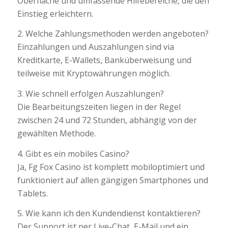
Oberfläche und umfassende Hilfebereiche, die den
Einstieg erleichtern.
2. Welche Zahlungsmethoden werden angeboten?
Einzahlungen und Auszahlungen sind via
Kreditkarte, E-Wallets, Banküberweisung und
teilweise mit Kryptowährungen möglich.
3. Wie schnell erfolgen Auszahlungen?
Die Bearbeitungszeiten liegen in der Regel
zwischen 24 und 72 Stunden, abhängig von der
gewählten Methode.
4. Gibt es ein mobiles Casino?
Ja, Fg Fox Casino ist komplett mobiloptimiert und
funktioniert auf allen gängigen Smartphones und
Tablets.
5. Wie kann ich den Kundendienst kontaktieren?
Der Support ist per Live-Chat, E-Mail und ein