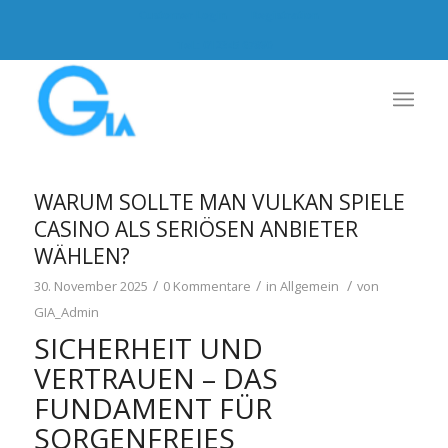
Customer Login
Registration
Tel.: 012345 67890
WARUM SOLLTE MAN VULKAN SPIELE
CASINO ALS SERIÖSEN ANBIETER
WÄHLEN?
/
/
/
30. November 2025
0 Kommentare
in
Allgemein
von
GIA_Admin
SICHERHEIT UND
VERTRAUEN – DAS
FUNDAMENT FÜR
SORGENFREIES