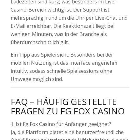
Ladezeiten sind kurz, was besonders im Live-
Casino-Bereich wichtig ist. Der Support ist
mehrsprachig, rund um die Uhr per Live-Chat und
E-Mail erreichbar. Die Reaktionszeit liegt bei
wenigen Minuten, was in der Branche als
überdurchschnittlich gilt.
Ein Tipp aus Spielersicht: Besonders bei der
mobilen Nutzung ist das Interface angenehm
intuitiv, sodass schnelle Spielsessions ohne
Umwege möglich sind.
FAQ – HÄUFIG GESTELLTE
FRAGEN ZU FG FOX CASINO
1. Ist Fg Fox Casino für Anfänger geeignet?
Ja, die Plattform bietet eine benutzerfreundliche