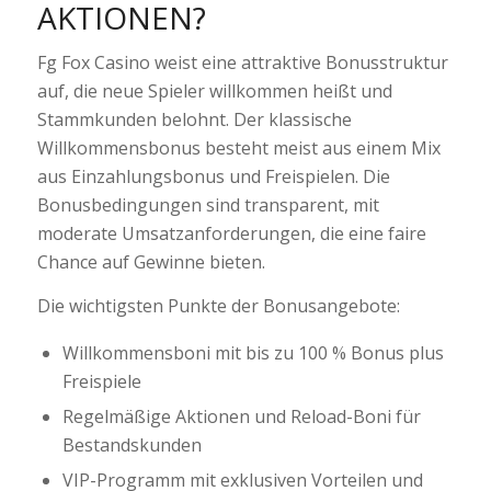
AKTIONEN?
Fg Fox Casino weist eine attraktive Bonusstruktur
auf, die neue Spieler willkommen heißt und
Stammkunden belohnt. Der klassische
Willkommensbonus besteht meist aus einem Mix
aus Einzahlungsbonus und Freispielen. Die
Bonusbedingungen sind transparent, mit
moderate Umsatzanforderungen, die eine faire
Chance auf Gewinne bieten.
Die wichtigsten Punkte der Bonusangebote:
Willkommensboni mit bis zu 100 % Bonus plus
Freispiele
Regelmäßige Aktionen und Reload-Boni für
Bestandskunden
VIP-Programm mit exklusiven Vorteilen und