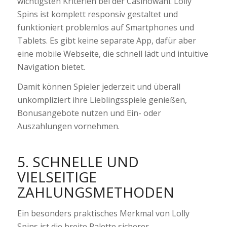
wichtigsten Kriterien bei der Casinowahl. Lolly
Spins ist komplett responsiv gestaltet und
funktioniert problemlos auf Smartphones und
Tablets. Es gibt keine separate App, dafür aber
eine mobile Webseite, die schnell lädt und intuitive
Navigation bietet.
Damit können Spieler jederzeit und überall
unkompliziert ihre Lieblingsspiele genießen,
Bonusangebote nutzen und Ein- oder
Auszahlungen vornehmen.
5. SCHNELLE UND
VIELSEITIGE
ZAHLUNGSMETHODEN
Ein besonders praktisches Merkmal von Lolly
Spins ist die breite Palette sicherer