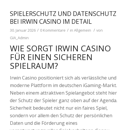
SPIELERSCHUTZ UND DATENSCHUTZ
BEI IRWIN CASINO IM DETAIL
/
/
/
30. Januar 2026
0 Kommentare
in
Allgemein
von
GIA_Admin
WIE SORGT IRWIN CASINO
FÜR EINEN SICHEREN
SPIELRAUM?
Irwin Casino positioniert sich als verlässliche und
moderne Plattform im deutschen iGaming-Markt.
Neben einem attraktiven Spielangebot steht hier
der Schutz der Spieler ganz oben auf der Agenda.
Sicherheit bedeutet nicht nur ein faires Spiel,
sondern vor allem den Schutz der persönlichen
Daten und die Förderung eines