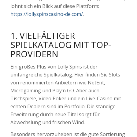
lohnt sich ein Blick auf diese Plattform:
https://lollyspinscasino-de.com/
.
1. VIELFÄLTIGER
SPIELKATALOG MIT TOP-
PROVIDERN
Ein großes Plus von Lolly Spins ist der
umfangreiche Spielkatalog. Hier finden Sie Slots
von renommierten Anbietern wie NetEnt,
Microgaming und Play’n GO. Aber auch
Tischspiele, Video Poker und ein Live-Casino mit
echten Dealern sind im Portfolio. Die ständige
Erweiterung durch neue Titel sorgt für
Abwechslung und frischen Wind.
Besonders hervorzuheben ist die gute Sortierung