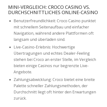
MINI-VERGLEICH: CROCO CASINO VS.
DURCHSCHNITTLICHES ONLINE-CASINO
Benutzerfreundlichkeit: Croco Casino punktet
mit schnellem Seitenaufbau und einfacher
Navigation, während andere Plattformen oft
langsam und überladen sind.
Live-Casino-Erlebnis: Hochwertige
Übertragungen und echtes Dealer-Feeling
stehen bei Croco an erster Stelle, im Vergleich
bieten einige Casinos nur begrenzte Live-
Angebote.
Zahlungsabwicklung: Croco bietet eine breite
Palette schneller Zahlungsmethoden, der
Durchschnitt liegt oft hinter den Erwartungen
zurück.