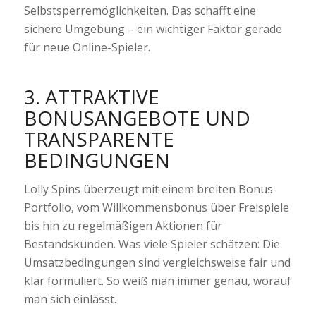
Selbstsperremöglichkeiten. Das schafft eine
sichere Umgebung – ein wichtiger Faktor gerade
für neue Online-Spieler.
3. ATTRAKTIVE
BONUSANGEBOTE UND
TRANSPARENTE
BEDINGUNGEN
Lolly Spins überzeugt mit einem breiten Bonus-
Portfolio, vom Willkommensbonus über Freispiele
bis hin zu regelmäßigen Aktionen für
Bestandskunden. Was viele Spieler schätzen: Die
Umsatzbedingungen sind vergleichsweise fair und
klar formuliert. So weiß man immer genau, worauf
man sich einlässt.