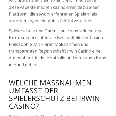
verantwortungsvollen Spielverhaltens. Genau
diese Aspekte machen casino-irwin.de zu einer
Plattform, die sowohl erfahrenen Spielern als
auch Neulingen ein gutes Gefühl vermittelt.
Spielerschutz und Datenschutz sind kein nettes
Extra, sondern integrale Bestandteile der Casino-
Philosophie. Mit klaren Maßnahmen und
transparenten Regeln schafft Irwin Casino eine
Atmosphäre, in der Kontrolle und Vertrauen Hand
in Hand gehen.
WELCHE MASSNAHMEN U
MFASST DER S
PIELERSCHUTZ BEI IRWIN C
ASINO?