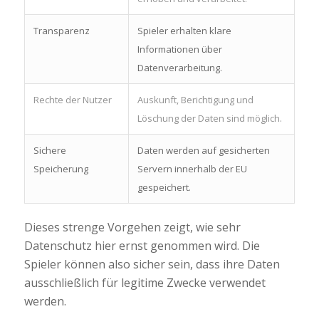
Transparenz
Spieler erhalten klare
Informationen über
Datenverarbeitung.
Rechte der Nutzer
Auskunft, Berichtigung und
Löschung der Daten sind möglich.
Sichere
Daten werden auf gesicherten
Speicherung
Servern innerhalb der EU
gespeichert.
Dieses strenge Vorgehen zeigt, wie sehr
Datenschutz hier ernst genommen wird. Die
Spieler können also sicher sein, dass ihre Daten
ausschließlich für legitime Zwecke verwendet
werden.