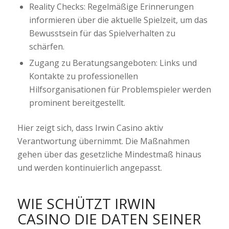
Reality Checks: Regelmäßige Erinnerungen
informieren über die aktuelle Spielzeit, um das
Bewusstsein für das Spielverhalten zu
schärfen.
Zugang zu Beratungsangeboten: Links und
Kontakte zu professionellen
Hilfsorganisationen für Problemspieler werden
prominent bereitgestellt.
Hier zeigt sich, dass Irwin Casino aktiv
Verantwortung übernimmt. Die Maßnahmen
gehen über das gesetzliche Mindestmaß hinaus
und werden kontinuierlich angepasst.
WIE SCHÜTZT IRWIN
CASINO DIE DATEN SEINER