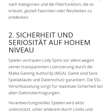
nach Kategorien und die Filterfunktion, die es
erlaubt, gezielt Favoriten oder Neuheiten zu
entdecken.
2. SICHERHEIT UND
SERIOSITÄT AUF HOHEM
NIVEAU
Spieler vertrauen Lolly Spins vor allem wegen
seiner transparenten Lizenzierung durch die
Malta Gaming Authority (MGA). Damit sind faire
Spielabläufe und Datenschutz garantiert. Die SSL-
Verschlüsselung sorgt für maximale Sicherheit bei
allen Datenübertragungen.
Verantwortungsvolles Spielen wird aktiv
unterstützt, unter anderem durch Limits und