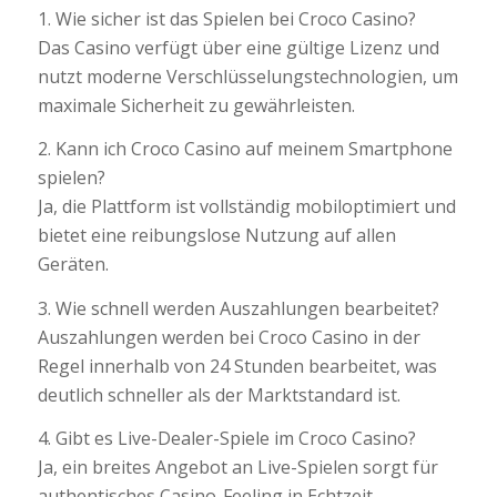
1. Wie sicher ist das Spielen bei Croco Casino?
Das Casino verfügt über eine gültige Lizenz und
nutzt moderne Verschlüsselungstechnologien, um
maximale Sicherheit zu gewährleisten.
2. Kann ich Croco Casino auf meinem Smartphone
spielen?
Ja, die Plattform ist vollständig mobiloptimiert und
bietet eine reibungslose Nutzung auf allen
Geräten.
3. Wie schnell werden Auszahlungen bearbeitet?
Auszahlungen werden bei Croco Casino in der
Regel innerhalb von 24 Stunden bearbeitet, was
deutlich schneller als der Marktstandard ist.
4. Gibt es Live-Dealer-Spiele im Croco Casino?
Ja, ein breites Angebot an Live-Spielen sorgt für
authentisches Casino-Feeling in Echtzeit.