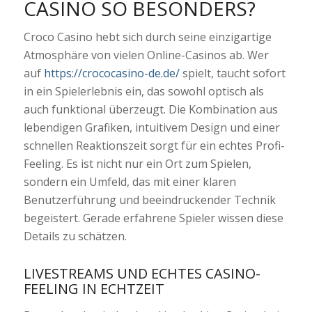
CASINO SO BESONDERS?
Croco Casino hebt sich durch seine einzigartige
Atmosphäre von vielen Online-Casinos ab. Wer
auf
https://crococasino-de.de/
spielt, taucht sofort
in ein Spielerlebnis ein, das sowohl optisch als
auch funktional überzeugt. Die Kombination aus
lebendigen Grafiken, intuitivem Design und einer
schnellen Reaktionszeit sorgt für ein echtes Profi-
Feeling. Es ist nicht nur ein Ort zum Spielen,
sondern ein Umfeld, das mit einer klaren
Benutzerführung und beeindruckender Technik
begeistert. Gerade erfahrene Spieler wissen diese
Details zu schätzen.
LIVESTREAMS UND ECHTES CASINO-
FEELING IN ECHTZEIT