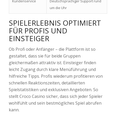
Kundenservice
Deutschsprachiger Support rund
um die Uhr
SPIELERLEBNIS OPTIMIERT
FÜR PROFIS UND
EINSTEIGER
Ob Profi oder Anfänger – die Plattform ist so
gestaltet, dass sie für beide Gruppen
gleichermaßen attraktiv ist. Einsteiger finden
leicht Zugang durch klare Menüführung und
hilfreiche Tipps. Profis wiederum profitieren von
schnellen Reaktionszeiten, detaillierten
Spielstatistiken und exklusiven Angeboten. So
stellt Croco Casino sicher, dass sich jeder Spieler
wohlfühlt und sein bestmögliches Spiel abrufen
kann.