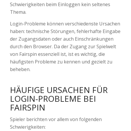
Schwierigkeiten beim Einloggen kein seltenes
Thema.
Login-Probleme können verschiedenste Ursachen
haben: technische Störungen, fehlerhafte Eingabe
der Zugangsdaten oder auch Einschränkungen
durch den Browser. Da der Zugang zur Spielwelt
von Fairspin essenziell ist, ist es wichtig, die
häufigsten Probleme zu kennen und gezielt zu
beheben.
HÄUFIGE URSACHEN FÜR
LOGIN-PROBLEME BEI
FAIRSPIN
Spieler berichten vor allem von folgenden
Schwierigkeiten: