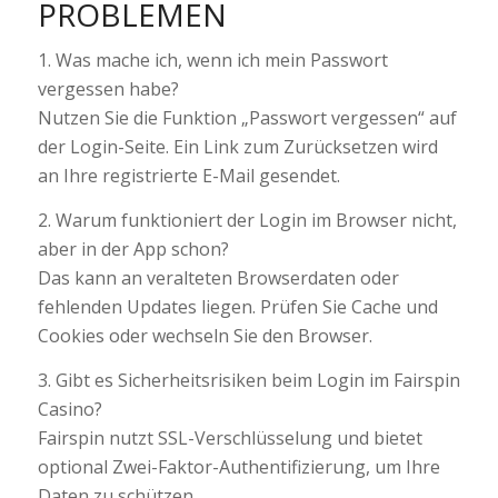
PROBLEMEN
1. Was mache ich, wenn ich mein Passwort
vergessen habe?
Nutzen Sie die Funktion „Passwort vergessen“ auf
der Login-Seite. Ein Link zum Zurücksetzen wird
an Ihre registrierte E-Mail gesendet.
2. Warum funktioniert der Login im Browser nicht,
aber in der App schon?
Das kann an veralteten Browserdaten oder
fehlenden Updates liegen. Prüfen Sie Cache und
Cookies oder wechseln Sie den Browser.
3. Gibt es Sicherheitsrisiken beim Login im Fairspin
Casino?
Fairspin nutzt SSL-Verschlüsselung und bietet
optional Zwei-Faktor-Authentifizierung, um Ihre
Daten zu schützen.