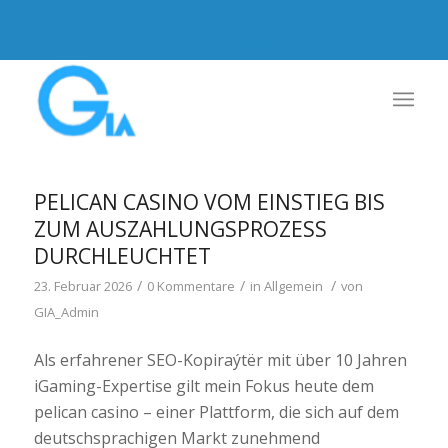
Customer Login
Registration
Tel.: 012345 67890
PELICAN CASINO VOM EINSTIEG BIS
ZUM AUSZAHLUNGSPROZESS
DURCHLEUCHTET
/
/
/
23. Februar 2026
0 Kommentare
in
Allgemein
von
GIA_Admin
Als erfahrener SEO-Kopiraýtër mit über 10 Jahren
iGaming-Expertise gilt mein Fokus heute dem
pelican casino – einer Plattform, die sich auf dem
deutschsprachigen Markt zunehmend