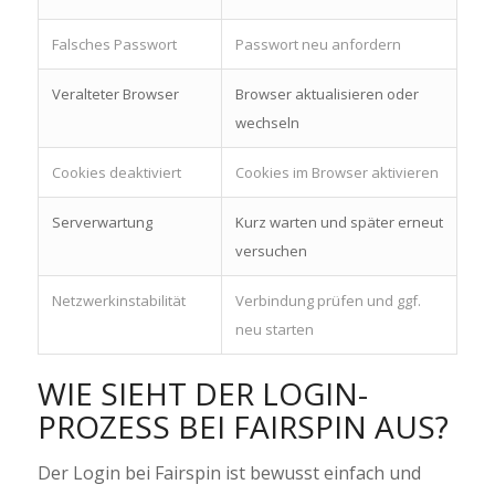
Falsches Passwort
Passwort neu anfordern
Veralteter Browser
Browser aktualisieren oder
wechseln
Cookies deaktiviert
Cookies im Browser aktivieren
Serverwartung
Kurz warten und später erneut
versuchen
Netzwerkinstabilität
Verbindung prüfen und ggf.
neu starten
WIE SIEHT DER LOGIN-
PROZESS BEI FAIRSPIN AUS?
Der Login bei Fairspin ist bewusst einfach und