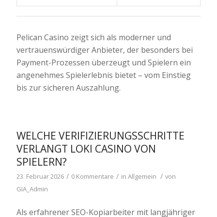
Pelican Casino zeigt sich als moderner und
vertrauenswürdiger Anbieter, der besonders bei
Payment-Prozessen überzeugt und Spielern ein
angenehmes Spielerlebnis bietet – vom Einstieg
bis zur sicheren Auszahlung.
WELCHE VERIFIZIERUNGSSCHRITTE
VERLANGT LOKI CASINO VON
SPIELERN?
/
/
/
23. Februar 2026
0 Kommentare
in
Allgemein
von
GIA_Admin
Als erfahrener SEO-Kopiarbeiter mit langjähriger