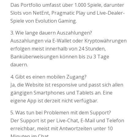
Das Portfolio umfasst über 1.000 Spiele, darunter
Slots von NetEnt, Pragmatic Play und Live-Dealer-
Spiele von Evolution Gaming.
3. Wie lange dauern Auszahlungen?
Auszahlungen via E-Wallet oder Kryptowährungen
erfolgen meist innerhalb von 24 Stunden,
Banküberweisungen können bis zu 3 Tage
dauern.
4. Gibt es einen mobilen Zugang?
Ja, die Website ist responsive und passt sich allen
gängigen Smartphones und Tablets an. Eine
eigene App ist derzeit nicht verfügbar.
5. Was tun bei Problemen mit dem Support?
Der Support ist per Live-Chat, E-Mail und Telefon
erreichbar, meist mit Antwortzeiten unter 10
Minuten im Chat.