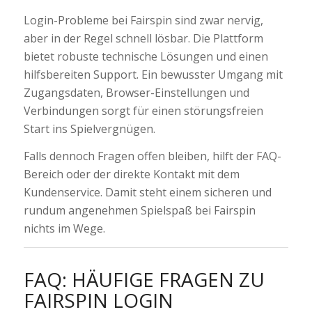
Login-Probleme bei Fairspin sind zwar nervig,
aber in der Regel schnell lösbar. Die Plattform
bietet robuste technische Lösungen und einen
hilfsbereiten Support. Ein bewusster Umgang mit
Zugangsdaten, Browser-Einstellungen und
Verbindungen sorgt für einen störungsfreien
Start ins Spielvergnügen.
Falls dennoch Fragen offen bleiben, hilft der FAQ-
Bereich oder der direkte Kontakt mit dem
Kundenservice. Damit steht einem sicheren und
rundum angenehmen Spielspaß bei Fairspin
nichts im Wege.
FAQ: HÄUFIGE FRAGEN ZU
FAIRSPIN LOGIN