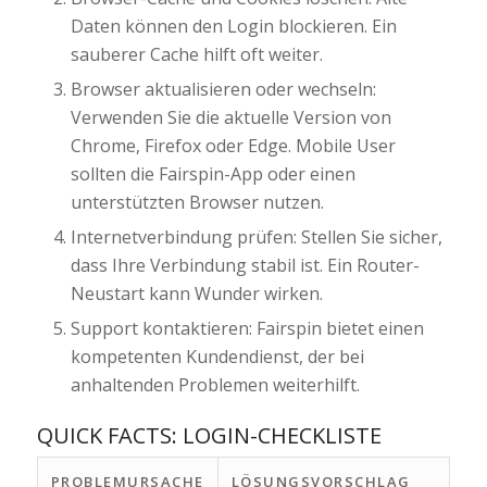
Daten können den Login blockieren. Ein
sauberer Cache hilft oft weiter.
Browser aktualisieren oder wechseln:
Verwenden Sie die aktuelle Version von
Chrome, Firefox oder Edge. Mobile User
sollten die Fairspin-App oder einen
unterstützten Browser nutzen.
Internetverbindung prüfen: Stellen Sie sicher,
dass Ihre Verbindung stabil ist. Ein Router-
Neustart kann Wunder wirken.
Support kontaktieren: Fairspin bietet einen
kompetenten Kundendienst, der bei
anhaltenden Problemen weiterhilft.
QUICK FACTS: LOGIN-CHECKLISTE
PROBLEMURSACHE
LÖSUNGSVORSCHLAG