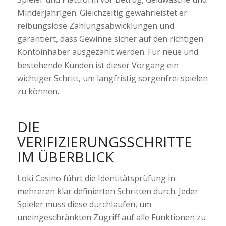
Minderjährigen. Gleichzeitig gewährleistet er
reibungslose Zahlungsabwicklungen und
garantiert, dass Gewinne sicher auf den richtigen
Kontoinhaber ausgezahlt werden. Für neue und
bestehende Kunden ist dieser Vorgang ein
wichtiger Schritt, um langfristig sorgenfrei spielen
zu können.
DIE
VERIFIZIERUNGSSCHRITTE
IM ÜBERBLICK
Loki Casino führt die Identitätsprüfung in
mehreren klar definierten Schritten durch. Jeder
Spieler muss diese durchlaufen, um
uneingeschränkten Zugriff auf alle Funktionen zu