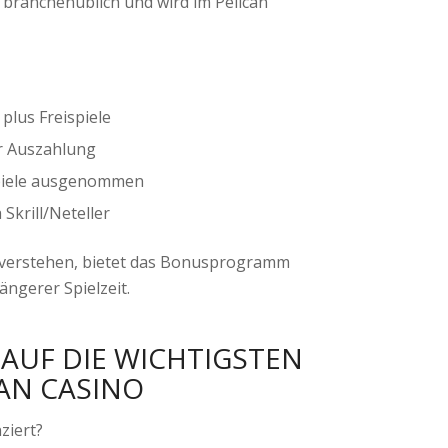
s branchenüblich und wird im Pelican
plus Freispiele
r Auszahlung
hspiele ausgenommen
Skrill/Neteller
n verstehen, bietet das Bonusprogramm
ängerer Spielzeit.
AUF DIE WICHTIGSTEN
AN CASINO
nziert?