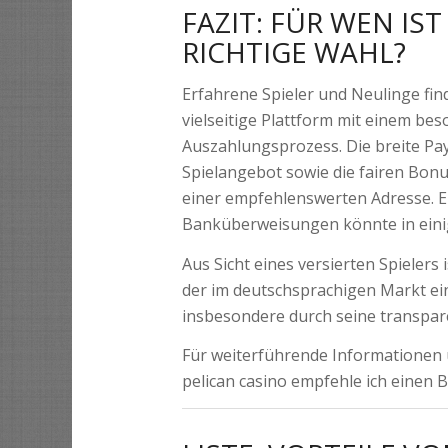
FAZIT: FÜR WEN IST
RICHTIGE WAHL?
Erfahrene Spieler und Neulinge fin
vielseitige Plattform mit einem bes
Auszahlungsprozess. Die breite Pa
Spielangebot sowie die fairen Bo
einer empfehlenswerten Adresse. Ei
Banküberweisungen könnte in einig
Aus Sicht eines versierten Spielers
der im deutschsprachigen Markt eine
insbesondere durch seine transpa
Für weiterführende Informationen u
pelican casino empfehle ich einen Bli