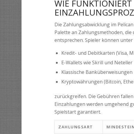
WIE FUNKTIONIERT
EINZAHLUNGSPROZ
Die Zahlungsabwicklung im Pelican C
Palette an Zahlungsmethoden, die 
entsprechen. Spieler können unter
Kredit- und Debitkarten (Visa, M
E-Wallets wie Skrill und Neteller
Klassische Banküberweisungen
Kryptowährungen (Bitcoin, Eth
zurückgreifen. Die Gebühren fallen 
Einzahlungen werden umgehend gut
Spielstart garantiert.
ZAHLUNGSART
MINDESTEI