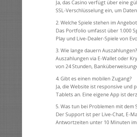
Ja, das Casino verfügt über eine g
SSL-Verschlüsselung ein, um Daten
2. Welche Spiele stehen im Angebot
Das Portfolio umfasst über 1.000 S
Play und Live-Dealer-Spiele von Ev
3. Wie lange dauern Auszahlungen
Auszahlungen via E-Wallet oder Kr
von 24 Stunden, Banküberweisunge
4. Gibt es einen mobilen Zugang?
Ja, die Website ist responsive und
Tablets an. Eine eigene App ist derz
5. Was tun bei Problemen mit dem 
Der Support ist per Live-Chat, E-Ma
Antwortzeiten unter 10 Minuten im