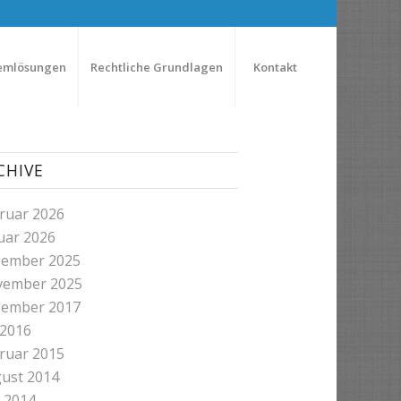
Customer Login
Registration
emlösungen
Rechtliche Grundlagen
Kontakt
CHIVE
ruar 2026
uar 2026
ember 2025
ember 2025
ember 2017
 2016
ruar 2015
ust 2014
 2014