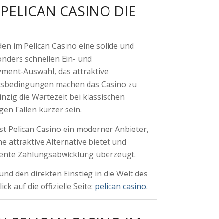
 PELICAN CASINO DIE
den im Pelican Casino eine solide und
onders schnellen Ein- und
yment-Auswahl, das attraktive
nusbedingungen machen das Casino zu
nzig die Wartezeit bei klassischen
en Fällen kürzer sein.
 ist Pelican Casino ein moderner Anbieter,
 attraktive Alternative bietet und
rente Zahlungsabwicklung überzeugt.
nd den direkten Einstieg in die Welt des
ck auf die offizielle Seite:
pelican casino
.