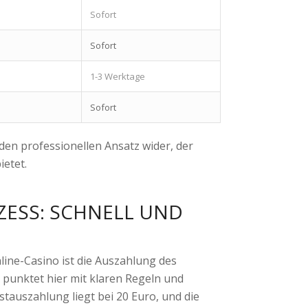
Sofort
Sofort
1-3 Werktage
Sofort
 den professionellen Ansatz wider, der
ietet.
ESS: SCHNELL UND
line-Casino ist die Auszahlung des
 punktet hier mit klaren Regeln und
tauszahlung liegt bei 20 Euro, und die