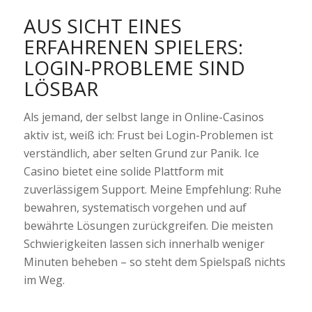
AUS SICHT EINES
ERFAHRENEN SPIELERS:
LOGIN-PROBLEME SIND
LÖSBAR
Als jemand, der selbst lange in Online-Casinos
aktiv ist, weiß ich: Frust bei Login-Problemen ist
verständlich, aber selten Grund zur Panik. Ice
Casino bietet eine solide Plattform mit
zuverlässigem Support. Meine Empfehlung: Ruhe
bewahren, systematisch vorgehen und auf
bewährte Lösungen zurückgreifen. Die meisten
Schwierigkeiten lassen sich innerhalb weniger
Minuten beheben – so steht dem Spielspaß nichts
im Weg.