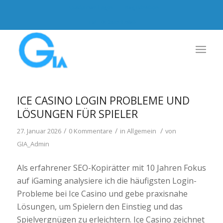
Customer Login
Registration
Tel.: 012345 67890
ICE CASINO LOGIN PROBLEME UND
LÖSUNGEN FÜR SPIELER
/
/
/
27. Januar 2026
0 Kommentare
in
Allgemein
von
GIA_Admin
Als erfahrener SEO-Kopirätter mit 10 Jahren Fokus
auf iGaming analysiere ich die häufigsten Login-
Probleme bei Ice Casino und gebe praxisnahe
Lösungen, um Spielern den Einstieg und das
Spielvergnügen zu erleichtern. Ice Casino zeichnet