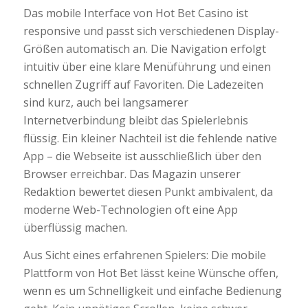
Das mobile Interface von Hot Bet Casino ist
responsive und passt sich verschiedenen Display-
Größen automatisch an. Die Navigation erfolgt
intuitiv über eine klare Menüführung und einen
schnellen Zugriff auf Favoriten. Die Ladezeiten
sind kurz, auch bei langsamerer
Internetverbindung bleibt das Spielerlebnis
flüssig. Ein kleiner Nachteil ist die fehlende native
App – die Webseite ist ausschließlich über den
Browser erreichbar. Das Magazin unserer
Redaktion bewertet diesen Punkt ambivalent, da
moderne Web-Technologien oft eine App
überflüssig machen.
Aus Sicht eines erfahrenen Spielers: Die mobile
Plattform von Hot Bet lässt keine Wünsche offen,
wenn es um Schnelligkeit und einfache Bedienung