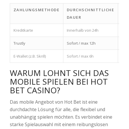
ZAHLUNGSMETHODE
DURCHSCHNITTLICHE
MI
DAUER
Kreditkarte
Innerhalb von 24h
20 E
Trustly
Sofort / max 12h
10 E
E-Wallet (z.B. Skrill)
Sofort / max 6h
15 E
WARUM LOHNT SICH DAS
MOBILE SPIELEN BEI HOT
BET CASINO?
Das mobile Angebot von Hot Bet ist eine
durchdachte Lösung für alle, die flexibel und
unabhängig spielen möchten. Es verbindet eine
starke Spielauswahl mit einem reibungslosen