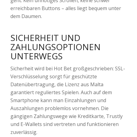
geht. Kein unnötiges Scrollen, keine schwer
erreichbaren Buttons – alles liegt bequem unter
dem Daumen.
SICHERHEIT UND
ZAHLUNGSOPTIONEN
UNTERWEGS
Sicherheit wird bei Hot Bet großgeschrieben: SSL-
Verschlüsselung sorgt für geschützte
Datenübertragung, die Lizenz aus Malta
garantiert reguliertes Spielen. Auch auf dem
Smartphone kann man Einzahlungen und
Auszahlungen problemlos vornehmen. Die
gängigen Zahlungswege wie Kreditkarte, Trustly
und E-Wallets sind vertreten und funktionieren
zuverlässig.