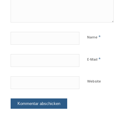
*
Name
*
E-Mail
Website