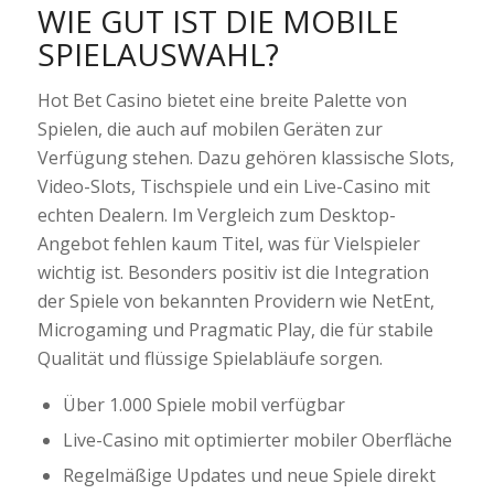
WIE GUT IST DIE MOBILE
SPIELAUSWAHL?
Hot Bet Casino bietet eine breite Palette von
Spielen, die auch auf mobilen Geräten zur
Verfügung stehen. Dazu gehören klassische Slots,
Video-Slots, Tischspiele und ein Live-Casino mit
echten Dealern. Im Vergleich zum Desktop-
Angebot fehlen kaum Titel, was für Vielspieler
wichtig ist. Besonders positiv ist die Integration
der Spiele von bekannten Providern wie NetEnt,
Microgaming und Pragmatic Play, die für stabile
Qualität und flüssige Spielabläufe sorgen.
Über 1.000 Spiele mobil verfügbar
Live-Casino mit optimierter mobiler Oberfläche
Regelmäßige Updates und neue Spiele direkt