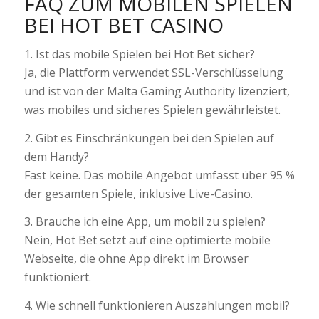
FAQ ZUM MOBILEN SPIELEN
BEI HOT BET CASINO
1. Ist das mobile Spielen bei Hot Bet sicher?
Ja, die Plattform verwendet SSL-Verschlüsselung
und ist von der Malta Gaming Authority lizenziert,
was mobiles und sicheres Spielen gewährleistet.
2. Gibt es Einschränkungen bei den Spielen auf
dem Handy?
Fast keine. Das mobile Angebot umfasst über 95 %
der gesamten Spiele, inklusive Live-Casino.
3. Brauche ich eine App, um mobil zu spielen?
Nein, Hot Bet setzt auf eine optimierte mobile
Webseite, die ohne App direkt im Browser
funktioniert.
4. Wie schnell funktionieren Auszahlungen mobil?