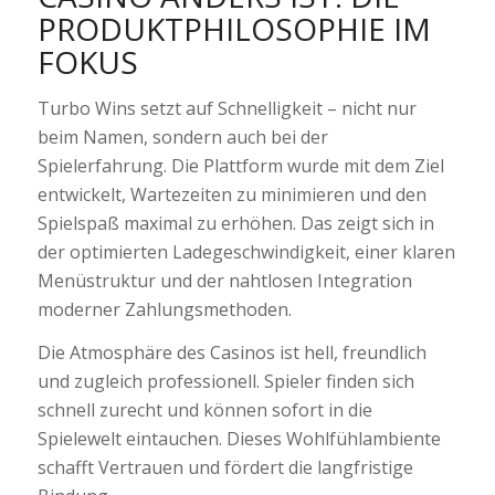
PRODUKTPHILOSOPHIE IM
FOKUS
Turbo Wins setzt auf Schnelligkeit – nicht nur
beim Namen, sondern auch bei der
Spielerfahrung. Die Plattform wurde mit dem Ziel
entwickelt, Wartezeiten zu minimieren und den
Spielspaß maximal zu erhöhen. Das zeigt sich in
der optimierten Ladegeschwindigkeit, einer klaren
Menüstruktur und der nahtlosen Integration
moderner Zahlungsmethoden.
Die Atmosphäre des Casinos ist hell, freundlich
und zugleich professionell. Spieler finden sich
schnell zurecht und können sofort in die
Spielewelt eintauchen. Dieses Wohlfühlambiente
schafft Vertrauen und fördert die langfristige