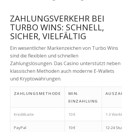
ZAHLUNGSVERKEHR BEI
TURBO WINS: SCHNELL,
SICHER, VIELFÄLTIG
Ein wesentlicher Markenzeichen von Turbo Wins
sind die flexiblen und schnellen
Zahlungslösungen. Das Casino unterstützt neben
klassischen Methoden auch moderne E-Wallets
und Kryptowährungen.
ZAHLUNGSMETHODE
MIN.
AUSZAHLU
EINZAHLUNG
Kreditkarte
10 €
1-3 Werktage
PayPal
10 €
12-24 Stunden