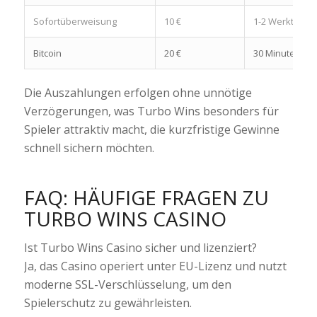
Sofortüberweisung
10 €
1-2 Werktage
Bitcoin
20 €
30 Minuten – 1
Die Auszahlungen erfolgen ohne unnötige
Verzögerungen, was Turbo Wins besonders für
Spieler attraktiv macht, die kurzfristige Gewinne
schnell sichern möchten.
FAQ: HÄUFIGE FRAGEN ZU
TURBO WINS CASINO
Ist Turbo Wins Casino sicher und lizenziert?
Ja, das Casino operiert unter EU-Lizenz und nutzt
moderne SSL-Verschlüsselung, um den
Spielerschutz zu gewährleisten.