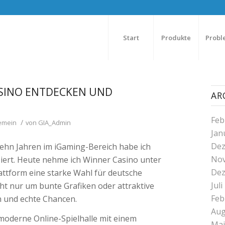
Start
Produkte
Probl
ASINO ENTDECKEN UND
AR
Feb
/
gemein
von
GIA_Admin
Jan
Dez
zehn Jahren im iGaming-Bereich habe ich
Nov
ysiert. Heute nehme ich Winner Casino unter
Dez
attform eine starke Wahl für deutsche
Juli
cht nur um bunte Grafiken oder attraktive
Feb
 und echte Chancen.
Aug
 moderne Online-Spielhalle mit einem
Mai