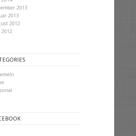
ember 2013
uar 2013
ust 2012
 2012
TEGORIES
gemein
ws
sonal
CEBOOK