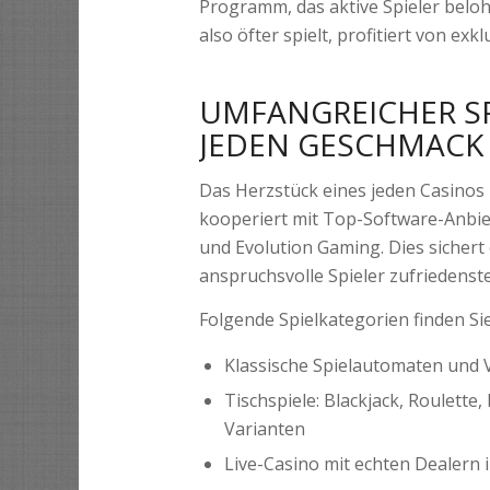
Programm, das aktive Spieler beloh
also öfter spielt, profitiert von ex
UMFANGREICHER S
JEDEN GESCHMACK
Das Herzstück eines jeden Casinos i
kooperiert mit Top-Software-Anbie
und Evolution Gaming. Dies sichert e
anspruchsvolle Spieler zufriedenstel
Folgende Spielkategorien finden Si
Klassische Spielautomaten und V
Tischspiele: Blackjack, Roulette
Varianten
Live-Casino mit echten Dealern