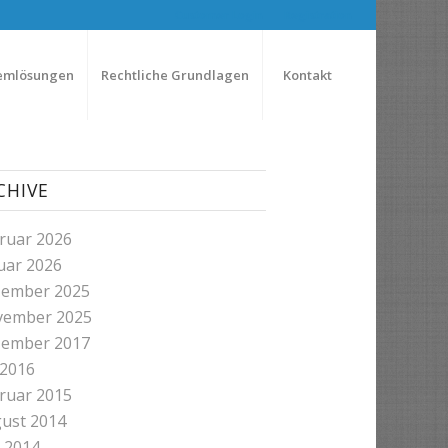
Customer Login
Registration
emlösungen
Rechtliche Grundlagen
Kontakt
CHIVE
ruar 2026
uar 2026
ember 2025
ember 2025
ember 2017
 2016
ruar 2015
ust 2014
 2014