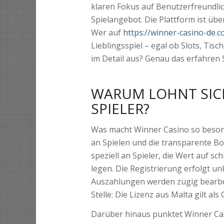
klaren Fokus auf Benutzerfreundli
Spielangebot. Die Plattform ist übers
Wer auf
https://winner-casino-de.c
Lieblingsspiel – egal ob Slots, Tisc
im Detail aus? Genau das erfahren S
WARUM LOHNT SIC
SPIELER?
Was macht Winner Casino so besond
an Spielen und die transparente Bo
speziell an Spieler, die Wert auf s
legen. Die Registrierung erfolgt u
Auszahlungen werden zügig bearbeit
Stelle: Die Lizenz aus Malta gilt al
Darüber hinaus punktet Winner Ca