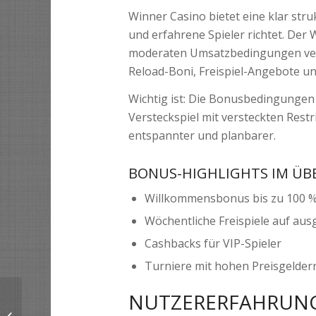
Winner Casino bietet eine klar stru
und erfahrene Spieler richtet. Der
moderaten Umsatzbedingungen ver
Reload-Boni, Freispiel-Angebote un
Wichtig ist: Die Bonusbedingungen 
Versteckspiel mit versteckten Restr
entspannter und planbarer.
BONUS-HIGHLIGHTS IM ÜBE
Willkommensbonus bis zu 100 % 
Wöchentliche Freispiele auf aus
Cashbacks für VIP-Spieler
Turniere mit hohen Preisgelder
NUTZERERFAHRUNG:
Was macht die Identität von Turbo